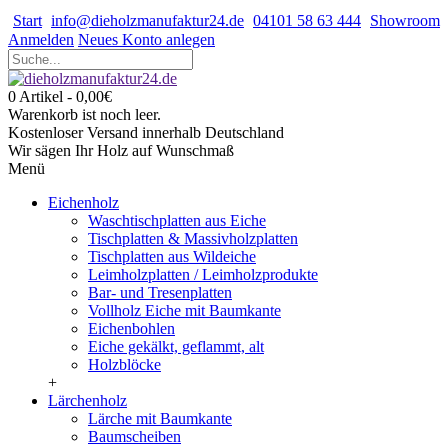
Start
info@dieholzmanufaktur24.de
04101 58 63 444
Showroom
Anmelden
Neues Konto anlegen
0 Artikel - 0,00€
Warenkorb ist noch leer.
Kostenloser Versand innerhalb Deutschland
Wir sägen Ihr Holz auf Wunschmaß
Menü
Eichenholz
Waschtischplatten aus Eiche
Tischplatten & Massivholzplatten
Tischplatten aus Wildeiche
Leimholzplatten / Leimholzprodukte
Bar- und Tresenplatten
Vollholz Eiche mit Baumkante
Eichenbohlen
Eiche gekälkt, geflammt, alt
Holzblöcke
+
Lärchenholz
Lärche mit Baumkante
Baumscheiben