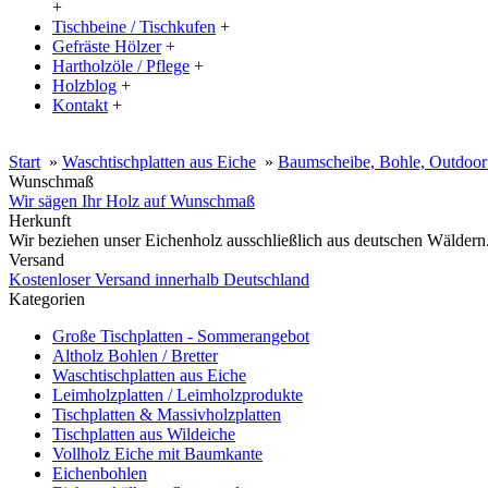
+
Tischbeine / Tischkufen
+
Gefräste Hölzer
+
Hartholzöle / Pflege
+
Holzblog
+
Kontakt
+
20% Rabatt auf große Tischplatten (ab 200x100 cm) mit dem Code:
Start
»
Waschtischplatten aus Eiche
»
Baumscheibe, Bohle, Outdoor 
Wunschmaß
Wir sägen Ihr Holz auf Wunschmaß
Herkunft
Wir beziehen unser Eichenholz ausschließlich aus deutschen Wäldern
Versand
Kostenloser Versand innerhalb Deutschland
Kategorien
Große Tischplatten - Sommerangebot
Altholz Bohlen / Bretter
Waschtischplatten aus Eiche
Leimholzplatten / Leimholzprodukte
Tischplatten & Massivholzplatten
Tischplatten aus Wildeiche
Vollholz Eiche mit Baumkante
Eichenbohlen