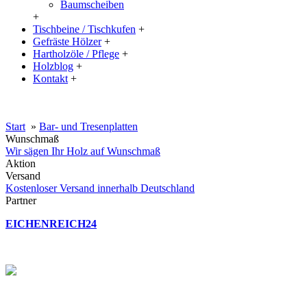
Baumscheiben
+
Tischbeine / Tischkufen
+
Gefräste Hölzer
+
Hartholzöle / Pflege
+
Holzblog
+
Kontakt
+
20% Rabatt auf große Tischplatten (ab 200x100 cm) mit dem Code:
XXL
Start
»
Bar- und Tresenplatten
Wunschmaß
Wir sägen Ihr Holz auf Wunschmaß
Aktion
Versand
Kostenloser Versand innerhalb Deutschland
Partner
EICHENREICH24