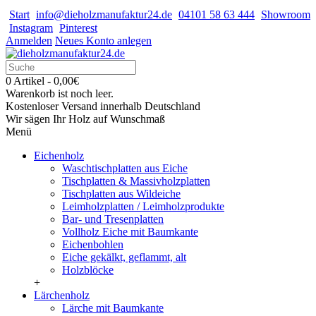
Start
info@dieholzmanufaktur24.de
04101 58 63 444
Showroom
Instagram
Pinterest
Anmelden
Neues Konto anlegen
0 Artikel - 0,00€
Warenkorb ist noch leer.
Kostenloser Versand innerhalb Deutschland
Wir sägen Ihr Holz auf Wunschmaß
Menü
Eichenholz
Waschtischplatten aus Eiche
Tischplatten & Massivholzplatten
Tischplatten aus Wildeiche
Leimholzplatten / Leimholzprodukte
Bar- und Tresenplatten
Vollholz Eiche mit Baumkante
Eichenbohlen
Eiche gekälkt, geflammt, alt
Holzblöcke
+
Lärchenholz
Lärche mit Baumkante