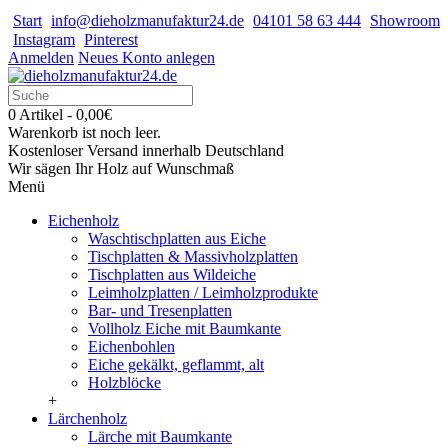
Start
info@dieholzmanufaktur24.de
04101 58 63 444
Showroom
Instagram
Pinterest
Anmelden
Neues Konto anlegen
0 Artikel - 0,00€
Warenkorb ist noch leer.
Kostenloser Versand innerhalb Deutschland
Wir sägen Ihr Holz auf Wunschmaß
Menü
Eichenholz
Waschtischplatten aus Eiche
Tischplatten & Massivholzplatten
Tischplatten aus Wildeiche
Leimholzplatten / Leimholzprodukte
Bar- und Tresenplatten
Vollholz Eiche mit Baumkante
Eichenbohlen
Eiche gekälkt, geflammt, alt
Holzblöcke
+
Lärchenholz
Lärche mit Baumkante