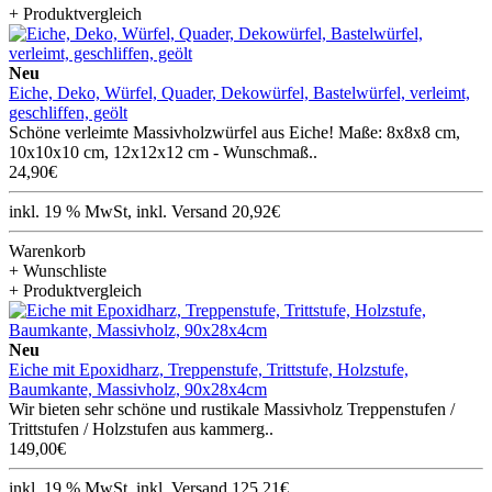
+ Produktvergleich
Neu
Eiche, Deko, Würfel, Quader, Dekowürfel, Bastelwürfel, verleimt,
geschliffen, geölt
Schöne verleimte Massivholzwürfel aus Eiche! Maße: 8x8x8 cm,
10x10x10 cm, 12x12x12 cm - Wunschmaß..
24,90€
inkl. 19 % MwSt, inkl. Versand 20,92€
Warenkorb
+ Wunschliste
+ Produktvergleich
Neu
Eiche mit Epoxidharz, Treppenstufe, Trittstufe, Holzstufe,
Baumkante, Massivholz, 90x28x4cm
Wir bieten sehr schöne und rustikale Massivholz Treppenstufen /
Trittstufen / Holzstufen aus kammerg..
149,00€
inkl. 19 % MwSt, inkl. Versand 125,21€