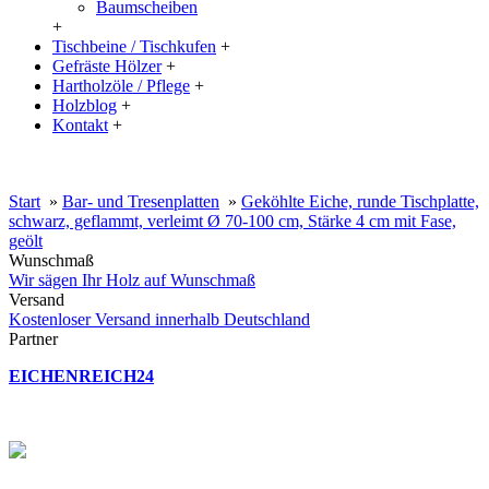
Baumscheiben
+
Tischbeine / Tischkufen
+
Gefräste Hölzer
+
Hartholzöle / Pflege
+
Holzblog
+
Kontakt
+
20% Rabatt auf große Tischplatten (ab 200x100 cm) mit dem Code:
XXL
Start
»
Bar- und Tresenplatten
»
Geköhlte Eiche, runde Tischplatte,
schwarz, geflammt, verleimt Ø 70-100 cm, Stärke 4 cm mit Fase,
geölt
Wunschmaß
Wir sägen Ihr Holz auf Wunschmaß
Versand
Kostenloser Versand innerhalb Deutschland
Partner
EICHENREICH24