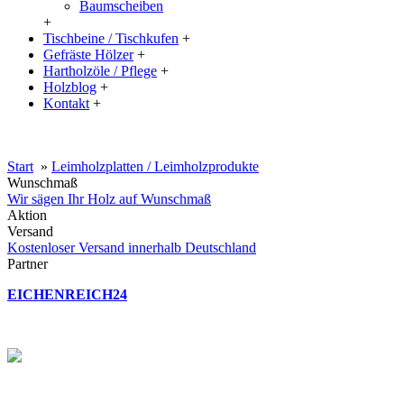
Baumscheiben
+
Tischbeine / Tischkufen
+
Gefräste Hölzer
+
Hartholzöle / Pflege
+
Holzblog
+
Kontakt
+
20% Rabatt auf große Tischplatten (ab 200x100 cm) mit dem Code:
XXL
Start
»
Leimholzplatten / Leimholzprodukte
Wunschmaß
Wir sägen Ihr Holz auf Wunschmaß
Aktion
Versand
Kostenloser Versand innerhalb Deutschland
Partner
EICHENREICH24