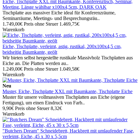
Eiche, Tischplatte XXL mit Baumkante, Konferenztisch, Seminar,
Meeting, Länge wählbar x100x4,5cm, DARK OAK
Tischplatte aus massiver Eiche ideal für Konferenzräume,
Seminarräume, Meetings- und Besprechungsräu..
1.749,00€
Preis ohne Steuer 1.469,75€
Warenkorb
Eiche, Tischplatte, verleimt, astig, rustikal, 200x100x4,5 cm,
beidseitig Baumkante, geölt
Wir bieten selbst hergestellte rustikale Massivholz Tischplatten aus
Eiche an. Die Platten werden au..
1.249,00€
Preis ohne Steuer 1.049,58€
Warenkorb
Neu
Muster, Eiche, Tischplatte XXL mit Baumkante, Tischplatte Eiche
Muster für unsere vollmassiven Tischplatten aus Eiche (eigene
Fertigung), um einen Eindruck von Farb..
9,90€
Preis ohne Steuer 8,32€
Warenkorb
"Butchers Dream" Schneidebrett, Hackbrett mit umlaufender Fase,
verleimt, Eiche, 45 x 30 x 5,5cm