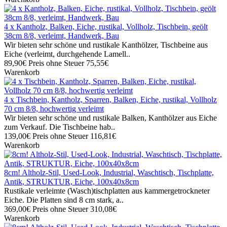
4 x Kantholz, Balken, Eiche, rustikal, Vollholz, Tischbein, geölt
38cm 8/8, verleimt, Handwerk, Bau
Wir bieten sehr schöne und rustikale Kanthölzer, Tischbeine aus
Eiche (verleimt, durchgehende Lamell..
89,90€
Preis ohne Steuer 75,55€
Warenkorb
4 x Tischbein, Kantholz, Sparren, Balken, Eiche, rustikal, Vollholz
70 cm 8/8, hochwertig verleimt
Wir bieten sehr schöne und rustikale Balken, Kanthölzer aus Eiche
zum Verkauf. Die Tischbeine hab..
139,00€
Preis ohne Steuer 116,81€
Warenkorb
8cm! Altholz-Stil, Used-Look, Industrial, Waschtisch, Tischplatte,
Antik, STRUKTUR, Eiche, 100x40x8cm
Rustikale verleimte (Wasch)tischplatten aus kammergetrockneter
Eiche. Die Platten sind 8 cm stark, a..
369,00€
Preis ohne Steuer 310,08€
Warenkorb