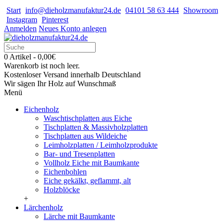
Start
info@dieholzmanufaktur24.de
04101 58 63 444
Showroom
Instagram
Pinterest
Anmelden
Neues Konto anlegen
0 Artikel - 0,00€
Warenkorb ist noch leer.
Kostenloser Versand innerhalb Deutschland
Wir sägen Ihr Holz auf Wunschmaß
Menü
Eichenholz
Waschtischplatten aus Eiche
Tischplatten & Massivholzplatten
Tischplatten aus Wildeiche
Leimholzplatten / Leimholzprodukte
Bar- und Tresenplatten
Vollholz Eiche mit Baumkante
Eichenbohlen
Eiche gekälkt, geflammt, alt
Holzblöcke
+
Lärchenholz
Lärche mit Baumkante