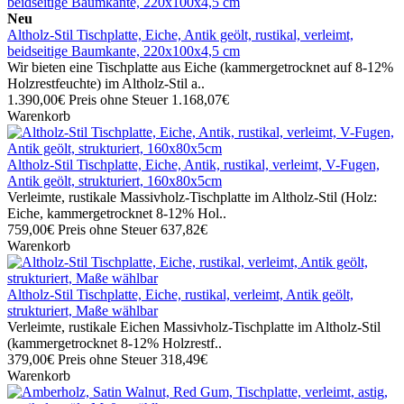
Neu
Altholz-Stil Tischplatte, Eiche, Antik geölt, rustikal, verleimt,
beidseitige Baumkante, 220x100x4,5 cm
Wir bieten eine Tischplatte aus Eiche (kammergetrocknet auf 8-12%
Holzrestfeuchte) im Altholz-Stil a..
1.390,00€
Preis ohne Steuer 1.168,07€
Warenkorb
Altholz-Stil Tischplatte, Eiche, Antik, rustikal, verleimt, V-Fugen,
Antik geölt, strukturiert, 160x80x5cm
Verleimte, rustikale Massivholz-Tischplatte im Altholz-Stil (Holz:
Eiche, kammergetrocknet 8-12% Hol..
759,00€
Preis ohne Steuer 637,82€
Warenkorb
Altholz-Stil Tischplatte, Eiche, rustikal, verleimt, Antik geölt,
strukturiert, Maße wählbar
Verleimte, rustikale Eichen Massivholz-Tischplatte im Altholz-Stil
(kammergetrocknet 8-12% Holzrestf..
379,00€
Preis ohne Steuer 318,49€
Warenkorb