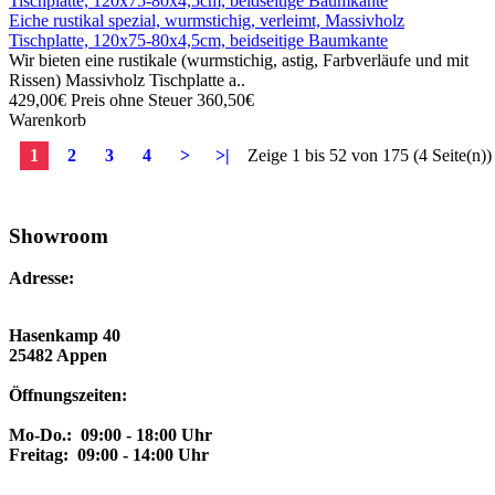
Eiche rustikal spezial, wurmstichig, verleimt, Massivholz
Tischplatte, 120x75-80x4,5cm, beidseitige Baumkante
Wir bieten eine rustikale (wurmstichig, astig, Farbverläufe und mit
Rissen) Massivholz Tischplatte a..
429,00€
Preis ohne Steuer 360,50€
Warenkorb
1
2
3
4
>
>|
Zeige 1 bis 52 von 175 (4 Seite(n))
Showroom
Adresse:
Hasenkamp 40
25482 Appen
Öffnungszeiten:
Mo-Do.: 09:00 - 18:00 Uhr
Freitag: 09:00 - 14:00 Uhr