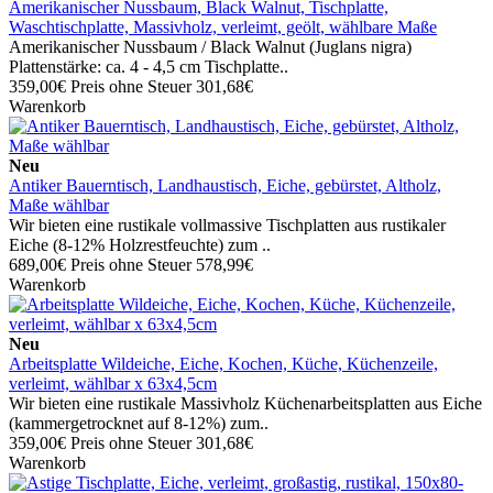
Amerikanischer Nussbaum, Black Walnut, Tischplatte,
Waschtischplatte, Massivholz, verleimt, geölt, wählbare Maße
Amerikanischer Nussbaum / Black Walnut (Juglans nigra)
Plattenstärke: ca. 4 - 4,5 cm Tischplatte..
359,00€
Preis ohne Steuer 301,68€
Warenkorb
Neu
Antiker Bauerntisch, Landhaustisch, Eiche, gebürstet, Altholz,
Maße wählbar
Wir bieten eine rustikale vollmassive Tischplatten aus rustikaler
Eiche (8-12% Holzrestfeuchte) zum ..
689,00€
Preis ohne Steuer 578,99€
Warenkorb
Neu
Arbeitsplatte Wildeiche, Eiche, Kochen, Küche, Küchenzeile,
verleimt, wählbar x 63x4,5cm
Wir bieten eine rustikale Massivholz Küchenarbeitsplatten aus Eiche
(kammergetrocknet auf 8-12%) zum..
359,00€
Preis ohne Steuer 301,68€
Warenkorb