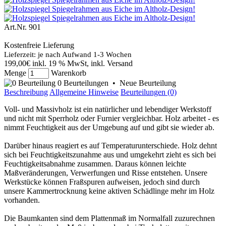
Art.Nr.
901
Kostenfreie Lieferung
Lieferzeit: je nach Aufwand 1-3 Wochen
199,00€
inkl. 19 % MwSt, inkl. Versand
Menge
Warenkorb
0 Beurteilungen
•
Neue Beurteilung
Beschreibung
Allgemeine Hinweise
Beurteilungen (0)
Voll- und Massivholz ist ein natürlicher und lebendiger Werkstoff
und nicht mit Sperrholz oder Furnier vergleichbar. Holz arbeitet - es
nimmt Feuchtigkeit aus der Umgebung auf und gibt sie wieder ab.
Darüber hinaus reagiert es auf Temperaturunterschiede. Holz dehnt
sich bei Feuchtigkeitszunahme aus und umgekehrt zieht es sich bei
Feuchtigkeitsabnahme zusammen. Daraus können leichte
Maßveränderungen, Verwerfungen und Risse entstehen. Unsere
Werkstücke können Fraßspuren aufweisen, jedoch sind durch
unsere Kammertrocknung keine aktiven Schädlinge mehr im Holz
vorhanden.
Die Baumkanten sind dem Plattenmaß im Normalfall zuzurechnen