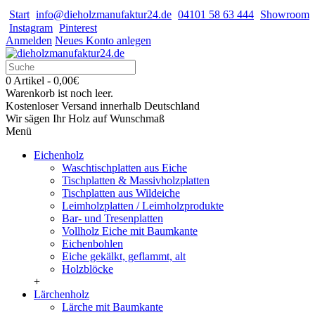
Start
info@dieholzmanufaktur24.de
04101 58 63 444
Showroom
Instagram
Pinterest
Anmelden
Neues Konto anlegen
0 Artikel - 0,00€
Warenkorb ist noch leer.
Kostenloser Versand innerhalb Deutschland
Wir sägen Ihr Holz auf Wunschmaß
Menü
Eichenholz
Waschtischplatten aus Eiche
Tischplatten & Massivholzplatten
Tischplatten aus Wildeiche
Leimholzplatten / Leimholzprodukte
Bar- und Tresenplatten
Vollholz Eiche mit Baumkante
Eichenbohlen
Eiche gekälkt, geflammt, alt
Holzblöcke
+
Lärchenholz
Lärche mit Baumkante