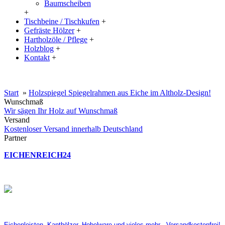
Baumscheiben
+
Tischbeine / Tischkufen
+
Gefräste Hölzer
+
Hartholzöle / Pflege
+
Holzblog
+
Kontakt
+
20% Rabatt auf große Tischplatten (ab 200x100 cm) mit dem Code:
XXL
Start
»
Holzspiegel Spiegelrahmen aus Eiche im Altholz-Design!
Wunschmaß
Wir sägen Ihr Holz auf Wunschmaß
Versand
Kostenloser Versand innerhalb Deutschland
Partner
EICHENREICH24
Eichenleisten, Kanthölzer, Hobelware und vieles mehr - Versandkostenfrei!