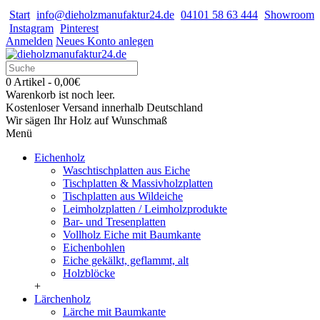
Start
info@dieholzmanufaktur24.de
04101 58 63 444
Showroom
Instagram
Pinterest
Anmelden
Neues Konto anlegen
0 Artikel - 0,00€
Warenkorb ist noch leer.
Kostenloser Versand innerhalb Deutschland
Wir sägen Ihr Holz auf Wunschmaß
Menü
Eichenholz
Waschtischplatten aus Eiche
Tischplatten & Massivholzplatten
Tischplatten aus Wildeiche
Leimholzplatten / Leimholzprodukte
Bar- und Tresenplatten
Vollholz Eiche mit Baumkante
Eichenbohlen
Eiche gekälkt, geflammt, alt
Holzblöcke
+
Lärchenholz
Lärche mit Baumkante