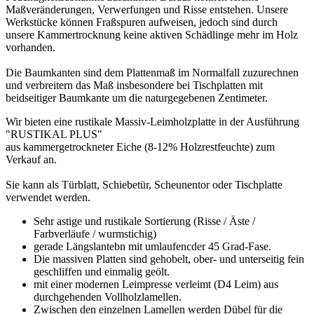
Maßveränderungen, Verwerfungen und Risse entstehen. Unsere
Werkstücke können Fraßspuren aufweisen, jedoch sind durch
unsere Kammertrocknung keine aktiven Schädlinge mehr im Holz
vorhanden.
Die Baumkanten sind dem Plattenmaß im Normalfall zuzurechnen
und verbreitern das Maß insbesondere bei Tischplatten mit
beidseitiger Baumkante um die naturgegebenen Zentimeter.
Wir bieten eine rustikale Massiv-Leimholzplatte in der Ausführung
"RUSTIKAL PLUS"
aus kammergetrockneter Eiche (8-12% Holzrestfeuchte) zum
Verkauf an.
Sie kann als Türblatt, Schiebetür, Scheunentor oder Tischplatte
verwendet werden.
Sehr astige und rustikale Sortierung (Risse / Äste /
Farbverläufe / wurmstichig)
gerade Längslantebn mit umlaufencder 45 Grad-Fase.
Die massiven Platten sind gehobelt, ober- und unterseitig fein
geschliffen und einmalig geölt.
mit einer modernen Leimpresse verleimt (D4 Leim) aus
durchgehenden Vollholzlamellen.
Zwischen den einzelnen Lamellen werden Dübel für die