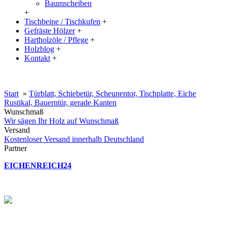
Baumscheiben
+
Tischbeine / Tischkufen
+
Gefräste Hölzer
+
Hartholzöle / Pflege
+
Holzblog
+
Kontakt
+
20% Rabatt auf große Tischplatten (ab 200x100 cm) mit dem Code:
XXL
Start
»
Türblatt, Schiebetür, Scheunentor, Tischplatte, Eiche
Rustikal, Bauerntür, gerade Kanten
Wunschmaß
Wir sägen Ihr Holz auf Wunschmaß
Versand
Kostenloser Versand innerhalb Deutschland
Partner
EICHENREICH24