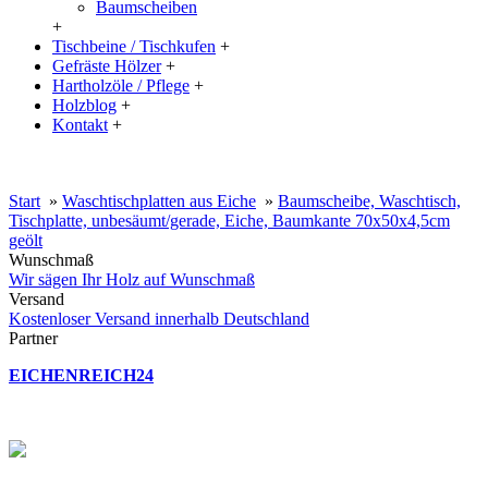
Baumscheiben
+
Tischbeine / Tischkufen
+
Gefräste Hölzer
+
Hartholzöle / Pflege
+
Holzblog
+
Kontakt
+
20% Rabatt auf große Tischplatten (ab 200x100 cm) mit dem Code:
XXL
Start
»
Waschtischplatten aus Eiche
»
Baumscheibe, Waschtisch,
Tischplatte, unbesäumt/gerade, Eiche, Baumkante 70x50x4,5cm
geölt
Wunschmaß
Wir sägen Ihr Holz auf Wunschmaß
Versand
Kostenloser Versand innerhalb Deutschland
Partner
EICHENREICH24