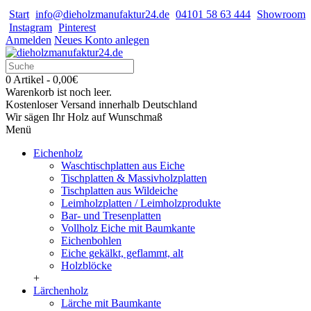
Start
info@dieholzmanufaktur24.de
04101 58 63 444
Showroom
Instagram
Pinterest
Anmelden
Neues Konto anlegen
0 Artikel - 0,00€
Warenkorb ist noch leer.
Kostenloser Versand innerhalb Deutschland
Wir sägen Ihr Holz auf Wunschmaß
Menü
Eichenholz
Waschtischplatten aus Eiche
Tischplatten & Massivholzplatten
Tischplatten aus Wildeiche
Leimholzplatten / Leimholzprodukte
Bar- und Tresenplatten
Vollholz Eiche mit Baumkante
Eichenbohlen
Eiche gekälkt, geflammt, alt
Holzblöcke
+
Lärchenholz
Lärche mit Baumkante