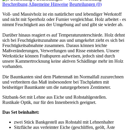
Beschreibung
Allgemeine Hinweise
Beurteilungen (0)
Voll- und Massivholz ist ein natürlicher und lebendiger Werkstoff
und nicht mit Sperrholz oder Furnier vergleichbar. Holz arbeitet - es
nimmt Feuchtigkeit aus der Umgebung auf und gibt sie wieder ab.
Darüber hinaus reagiert es auf Temperaturunterschiede. Holz dehnt
sich bei Feuchtigkeitszunahme aus und umgekehrt zieht es sich bei
Feuchtigkeitsabnahme zusammen. Daraus können leichte
Maßveränderungen, Verwerfungen und Risse entstehen. Unsere
Werkstücke können Fraßspuren aufweisen, jedoch sind durch
unsere Kammertrocknung keine aktiven Schädlinge mehr im Holz
vorhanden.
Die Baumkanten sind dem Plattenmaß im Normalfall zuzurechnen
und verbreitern das Maß insbesondere bei Tischplatten mit
beidseitiger Baumkante um die naturgegebenen Zentimeter.
Sitzbank-Set mit Lehne aus Eiche und Rohstahlgestellen.
Rustikale Optik, nur für den Innenbereich geeignet.
Das Set beinhaltet:
zwei Stück Bankgestell aus Rohstahl mit Lehnenhalter
Sitzfläche aus verleimter Eiche (geschliffen, geölt, Äste