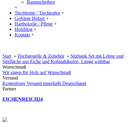
Baumscheiben
+
Tischbeine / Tischkufen
+
Gefräste Hölzer
+
Hartholzöle / Pflege
+
Holzblog
+
Kontakt
+
20% Rabatt auf große Tischplatten (ab 200x100 cm) mit dem Code:
XXL
Start
»
Tischgestelle & Zubehör
»
Sitzbank Set mit Lehne und
Sitzfläche aus Eiche und Rohstahlkufen, Länge wählbar
Wunschmaß
Wir sägen Ihr Holz auf Wunschmaß
Versand
Kostenloser Versand innerhalb Deutschland
Partner
EICHENREICH24