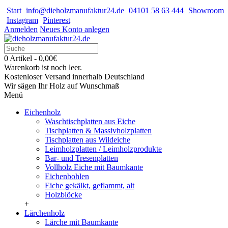
Start
info@dieholzmanufaktur24.de
04101 58 63 444
Showroom
Instagram
Pinterest
Anmelden
Neues Konto anlegen
0 Artikel - 0,00€
Warenkorb ist noch leer.
Kostenloser Versand innerhalb Deutschland
Wir sägen Ihr Holz auf Wunschmaß
Menü
Eichenholz
Waschtischplatten aus Eiche
Tischplatten & Massivholzplatten
Tischplatten aus Wildeiche
Leimholzplatten / Leimholzprodukte
Bar- und Tresenplatten
Vollholz Eiche mit Baumkante
Eichenbohlen
Eiche gekälkt, geflammt, alt
Holzblöcke
+
Lärchenholz
Lärche mit Baumkante