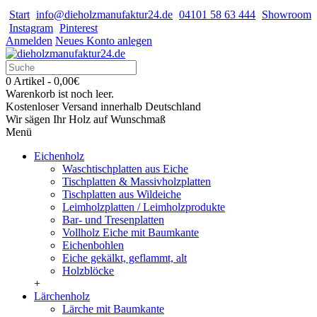
Start
info@dieholzmanufaktur24.de
04101 58 63 444
Showroom
Instagram
Pinterest
Anmelden
Neues Konto anlegen
0 Artikel - 0,00€
Warenkorb ist noch leer.
Kostenloser Versand innerhalb Deutschland
Wir sägen Ihr Holz auf Wunschmaß
Menü
Eichenholz
Waschtischplatten aus Eiche
Tischplatten & Massivholzplatten
Tischplatten aus Wildeiche
Leimholzplatten / Leimholzprodukte
Bar- und Tresenplatten
Vollholz Eiche mit Baumkante
Eichenbohlen
Eiche gekälkt, geflammt, alt
Holzblöcke
+
Lärchenholz
Lärche mit Baumkante