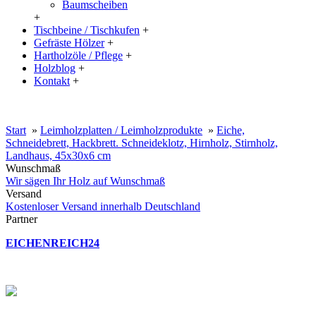
Baumscheiben
+
Tischbeine / Tischkufen
+
Gefräste Hölzer
+
Hartholzöle / Pflege
+
Holzblog
+
Kontakt
+
20% Rabatt auf große Tischplatten (ab 200x100 cm) mit dem Code:
XXL
Start
»
Leimholzplatten / Leimholzprodukte
»
Eiche,
Schneidebrett, Hackbrett. Schneideklotz, Hirnholz, Stirnholz,
Landhaus, 45x30x6 cm
Wunschmaß
Wir sägen Ihr Holz auf Wunschmaß
Versand
Kostenloser Versand innerhalb Deutschland
Partner
EICHENREICH24