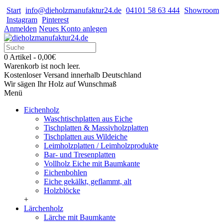
Start
info@dieholzmanufaktur24.de
04101 58 63 444
Showroom
Instagram
Pinterest
Anmelden
Neues Konto anlegen
0 Artikel - 0,00€
Warenkorb ist noch leer.
Kostenloser Versand innerhalb Deutschland
Wir sägen Ihr Holz auf Wunschmaß
Menü
Eichenholz
Waschtischplatten aus Eiche
Tischplatten & Massivholzplatten
Tischplatten aus Wildeiche
Leimholzplatten / Leimholzprodukte
Bar- und Tresenplatten
Vollholz Eiche mit Baumkante
Eichenbohlen
Eiche gekälkt, geflammt, alt
Holzblöcke
+
Lärchenholz
Lärche mit Baumkante