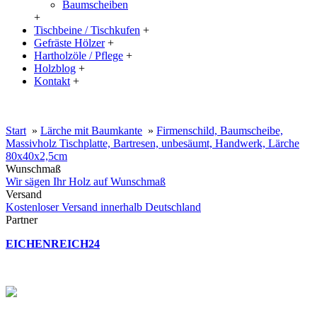
Baumscheiben
+
Tischbeine / Tischkufen
+
Gefräste Hölzer
+
Hartholzöle / Pflege
+
Holzblog
+
Kontakt
+
20% Rabatt auf große Tischplatten (ab 200x100 cm) mit dem Code:
XXL
Start
»
Lärche mit Baumkante
»
Firmenschild, Baumscheibe,
Massivholz Tischplatte, Bartresen, unbesäumt, Handwerk, Lärche
80x40x2,5cm
Wunschmaß
Wir sägen Ihr Holz auf Wunschmaß
Versand
Kostenloser Versand innerhalb Deutschland
Partner
EICHENREICH24