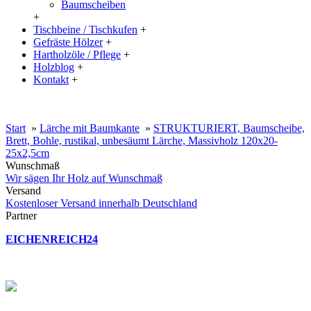
Baumscheiben
+
Tischbeine / Tischkufen
+
Gefräste Hölzer
+
Hartholzöle / Pflege
+
Holzblog
+
Kontakt
+
20% Rabatt auf große Tischplatten (ab 200x100 cm) mit dem Code:
XXL
Start
»
Lärche mit Baumkante
»
STRUKTURIERT, Baumscheibe,
Brett, Bohle, rustikal, unbesäumt Lärche, Massivholz 120x20-
25x2,5cm
Wunschmaß
Wir sägen Ihr Holz auf Wunschmaß
Versand
Kostenloser Versand innerhalb Deutschland
Partner
EICHENREICH24