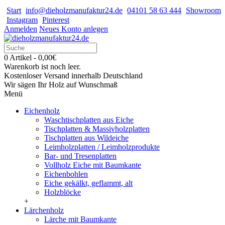
Start
info@dieholzmanufaktur24.de
04101 58 63 444
Showroom
Instagram
Pinterest
Anmelden
Neues Konto anlegen
0 Artikel - 0,00€
Warenkorb ist noch leer.
Kostenloser Versand innerhalb Deutschland
Wir sägen Ihr Holz auf Wunschmaß
Menü
Eichenholz
Waschtischplatten aus Eiche
Tischplatten & Massivholzplatten
Tischplatten aus Wildeiche
Leimholzplatten / Leimholzprodukte
Bar- und Tresenplatten
Vollholz Eiche mit Baumkante
Eichenbohlen
Eiche gekälkt, geflammt, alt
Holzblöcke
+
Lärchenholz
Lärche mit Baumkante