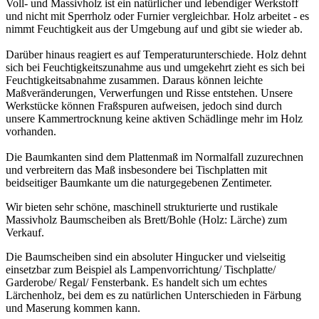
Voll- und Massivholz ist ein natürlicher und lebendiger Werkstoff
und nicht mit Sperrholz oder Furnier vergleichbar. Holz arbeitet - es
nimmt Feuchtigkeit aus der Umgebung auf und gibt sie wieder ab.
Darüber hinaus reagiert es auf Temperaturunterschiede. Holz dehnt
sich bei Feuchtigkeitszunahme aus und umgekehrt zieht es sich bei
Feuchtigkeitsabnahme zusammen. Daraus können leichte
Maßveränderungen, Verwerfungen und Risse entstehen. Unsere
Werkstücke können Fraßspuren aufweisen, jedoch sind durch
unsere Kammertrocknung keine aktiven Schädlinge mehr im Holz
vorhanden.
Die Baumkanten sind dem Plattenmaß im Normalfall zuzurechnen
und verbreitern das Maß insbesondere bei Tischplatten mit
beidseitiger Baumkante um die naturgegebenen Zentimeter.
Wir bieten sehr schöne, maschinell strukturierte und rustikale
Massivholz Baumscheiben als Brett/Bohle (Holz: Lärche) zum
Verkauf.
Die Baumscheiben sind ein absoluter Hingucker und vielseitig
einsetzbar zum Beispiel als Lampenvorrichtung/ Tischplatte/
Garderobe/ Regal/ Fensterbank. Es handelt sich um echtes
Lärchenholz, bei dem es zu natürlichen Unterschieden in Färbung
und Maserung kommen kann.