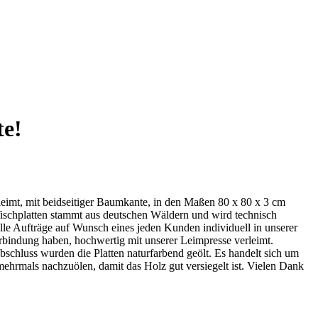
te!
rleimt, mit beidseitiger Baumkante, in den Maßen 80 x 80 x 3 cm
 Tischplatten stammt aus deutschen Wäldern und wird technisch
alle Aufträge auf Wunsch eines jeden Kunden individuell in unserer
rbindung haben, hochwertig mit unserer Leimpresse verleimt.
schluss wurden die Platten naturfarbend geölt. Es handelt sich um
hrmals nachzuölen, damit das Holz gut versiegelt ist. Vielen Dank