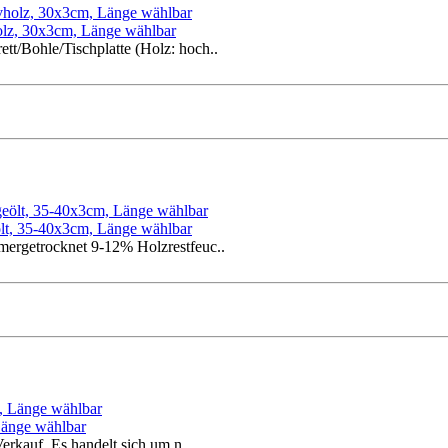
vholz, 30x3cm, Länge wählbar
tt/Bohle/Tischplatte (Holz: hoch..
eölt, 35-40x3cm, Länge wählbar
mmergetrocknet 9-12% Holzrestfeuc..
 Länge wählbar
erkauf. Es handelt sich um n..