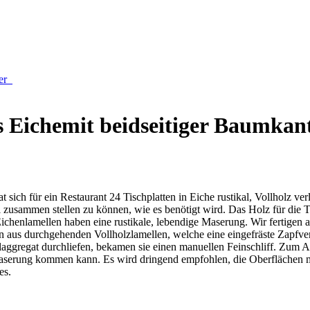
der
s Eichemit beidseitiger Baumkan
 sich für ein Restaurant 24 Tischplatten in Eiche rustikal, Vollholz ve
el zusammen stellen zu können, wie es benötigt wird. Das Holz für die
ichenlamellen haben eine rustikale, lebendige Maserung. Wir fertigen 
n aus durchgehenden Vollholzlamellen, welche eine eingefräste Zapfve
ggregat durchliefen, bekamen sie einen manuellen Feinschliff. Zum Ab
aserung kommen kann. Es wird dringend empfohlen, die Oberflächen me
es.