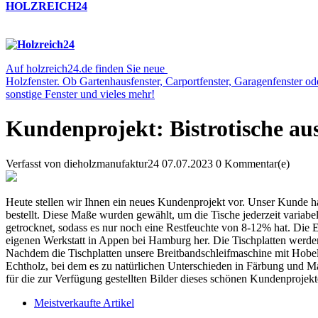
HOLZREICH24
Auf holzreich24.de finden Sie neue
Holzfenster. Ob Gartenhausfenster, Carportfenster, Garagenfenster o
sonstige Fenster und vieles mehr!
Kundenprojekt: Bistrotische au
Verfasst von
dieholzmanufaktur24
07.07.2023
0 Kommentar(e)
Heute stellen wir Ihnen ein neues Kundenprojekt vor. Unser Kunde hat
bestellt. Diese Maße wurden gewählt, um die Tische jederzeit variab
getrocknet, sodass es nur noch eine Restfeuchte von 8-12% hat. Die E
eigenen Werkstatt in Appen bei Hamburg her. Die Tischplatten werde
Nachdem die Tischplatten unsere Breitbandschleifmaschine mit Hobela
Echtholz, bei dem es zu natürlichen Unterschieden in Färbung und M
für die zur Verfügung gestellten Bilder dieses schönen Kundenprojekt
Meistverkaufte Artikel