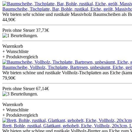
Baumscheibe, Tischplatte, Bar, Bohle, rustikal, Eiche, geölt, Massi
Wir bieten sehr schöne und rustikale Massivholz Baumscheiben als Bre
44,90€
Preis ohne Steuer 37,73€
Warenkorb
+ Wunschliste
+ Produktvergleich
Baumscheibe, Vollholz, Tischplatte, Bartresen, unbesäumt, Eiche, g
Wir bieten schöne und rustikale Vollholz-Tischplatten aus Eiche (ka
79,90€
Preis ohne Steuer 67,14€
Warenkorb
+ Wunschliste
+ Produktvergleich
Brett, Bohle, rustikal, Glattkant, gehobelt, Eiche, Vollholz, 20x3cm,
Wir bieten sehr schöne und rustikale Vollholz-Bretter aus Eiche zum V