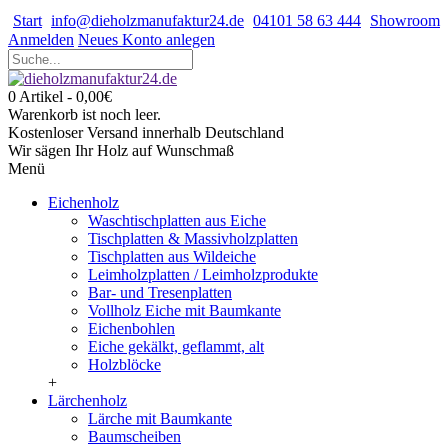
Start
info@dieholzmanufaktur24.de
04101 58 63 444
Showroom
Anmelden
Neues Konto anlegen
0 Artikel - 0,00€
Warenkorb ist noch leer.
Kostenloser Versand innerhalb Deutschland
Wir sägen Ihr Holz auf Wunschmaß
Menü
Eichenholz
Waschtischplatten aus Eiche
Tischplatten & Massivholzplatten
Tischplatten aus Wildeiche
Leimholzplatten / Leimholzprodukte
Bar- und Tresenplatten
Vollholz Eiche mit Baumkante
Eichenbohlen
Eiche gekälkt, geflammt, alt
Holzblöcke
+
Lärchenholz
Lärche mit Baumkante
Baumscheiben