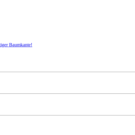
 XXL
itiger Baumkante!