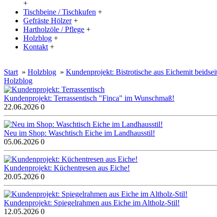
+
Tischbeine / Tischkufen
+
Gefräste Hölzer
+
Hartholzöle / Pflege
+
Holzblog
+
Kontakt
+
20% Rabatt auf große Tischplatten (ab 200x100 cm) mit dem Code:
Start
»
Holzblog
»
Kundenprojekt: Bistrotische aus Eichemit beidse
Holzblog
Kundenprojekt: Terrassentisch "Finca" im Wunschmaß!
22.06.2026
0
Neu im Shop: Waschtisch Eiche im Landhausstil!
05.06.2026
0
Kundenprojekt: Küchentresen aus Eiche!
20.05.2026
0
Kundenprojekt: Spiegelrahmen aus Eiche im Altholz-Stil!
12.05.2026
0