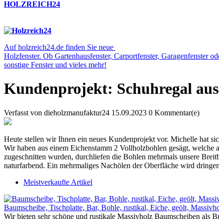
HOLZREICH24
Auf holzreich24.de finden Sie neue
Holzfenster. Ob Gartenhausfenster, Carportfenster, Garagenfenster o
sonstige Fenster und vieles mehr!
Kundenprojekt: Schuhregal aus
Verfasst von
dieholzmanufaktur24
15.09.2023
0 Kommentar(e)
Heute stellen wir Ihnen ein neues Kundenprojekt vor. Michelle hat sic
Wir haben aus einem Eichenstamm 2 Vollholzbohlen gesägt, welche
zugeschnitten wurden, durchliefen die Bohlen mehrmals unsere Breitb
naturfarbend. Ein mehrmaliges Nachölen der Oberfläche wird dringend
Meistverkaufte Artikel
Baumscheibe, Tischplatte, Bar, Bohle, rustikal, Eiche, geölt, Massi
Wir bieten sehr schöne und rustikale Massivholz Baumscheiben als Bre