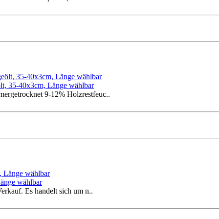
eölt, 35-40x3cm, Länge wählbar
mmergetrocknet 9-12% Holzrestfeuc..
 Länge wählbar
erkauf. Es handelt sich um n..