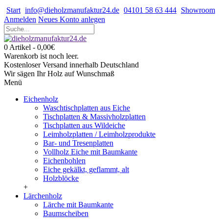
Start
info@dieholzmanufaktur24.de
04101 58 63 444
Showroom
Anmelden
Neues Konto anlegen
0 Artikel - 0,00€
Warenkorb ist noch leer.
Kostenloser Versand innerhalb Deutschland
Wir sägen Ihr Holz auf Wunschmaß
Menü
Eichenholz
Waschtischplatten aus Eiche
Tischplatten & Massivholzplatten
Tischplatten aus Wildeiche
Leimholzplatten / Leimholzprodukte
Bar- und Tresenplatten
Vollholz Eiche mit Baumkante
Eichenbohlen
Eiche gekälkt, geflammt, alt
Holzblöcke
+
Lärchenholz
Lärche mit Baumkante
Baumscheiben