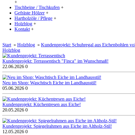
+
Tischbeine / Tischkufen
+
Gefräste Hölzer
+
Hartholzöle / Pflege
+
Holzblog
+
Kontakt
+
20% Rabatt auf große Tischplatten (ab 200x100 cm) mit dem Code:
Start
»
Holzblog
»
Kundenprojekt: Schuhregal aus Eichenbohlen vo
Holzblog
Kundenprojekt: Terrassentisch "Finca" im Wunschmaß!
22.06.2026
0
Neu im Shop: Waschtisch Eiche im Landhausstil!
05.06.2026
0
Kundenprojekt: Küchentresen aus Eiche!
20.05.2026
0
Kundenprojekt: Spiegelrahmen aus Eiche im Altholz-Stil!
12.05.2026
0