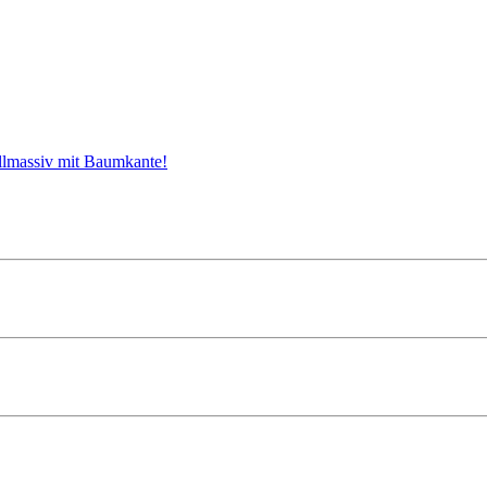
 XXL
llmassiv mit Baumkante!