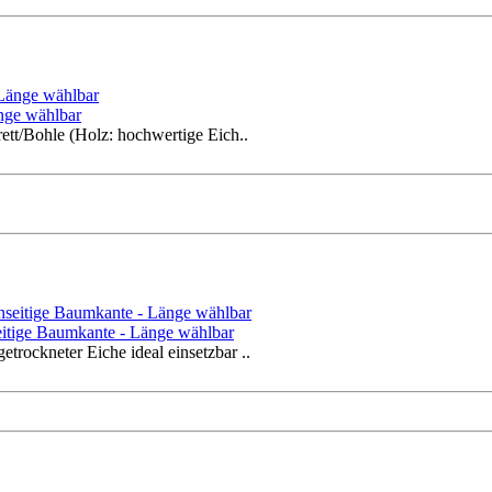
änge wählbar
ett/Bohle (Holz: hochwertige Eich..
seitige Baumkante - Länge wählbar
rockneter Eiche ideal einsetzbar ..