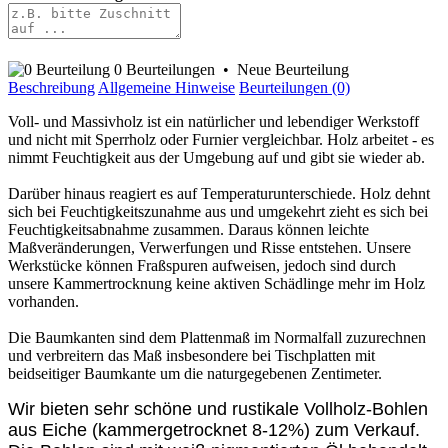
0 Beurteilungen
•
Neue Beurteilung
Beschreibung
Allgemeine Hinweise
Beurteilungen (0)
Voll- und Massivholz ist ein natürlicher und lebendiger Werkstoff
und nicht mit Sperrholz oder Furnier vergleichbar. Holz arbeitet - es
nimmt Feuchtigkeit aus der Umgebung auf und gibt sie wieder ab.
Darüber hinaus reagiert es auf Temperaturunterschiede. Holz dehnt
sich bei Feuchtigkeitszunahme aus und umgekehrt zieht es sich bei
Feuchtigkeitsabnahme zusammen. Daraus können leichte
Maßveränderungen, Verwerfungen und Risse entstehen. Unsere
Werkstücke können Fraßspuren aufweisen, jedoch sind durch
unsere Kammertrocknung keine aktiven Schädlinge mehr im Holz
vorhanden.
Die Baumkanten sind dem Plattenmaß im Normalfall zuzurechnen
und verbreitern das Maß insbesondere bei Tischplatten mit
beidseitiger Baumkante um die naturgegebenen Zentimeter.
Wir bieten sehr schöne und rustikale Vollholz-Bohlen
aus Eiche (kammergetrocknet 8-12%) zum Verkauf.