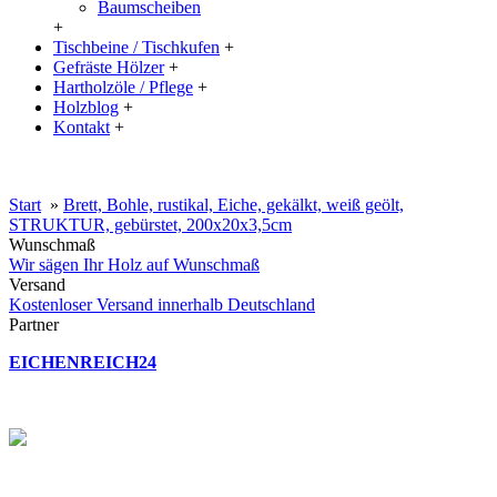
Baumscheiben
+
Tischbeine / Tischkufen
+
Gefräste Hölzer
+
Hartholzöle / Pflege
+
Holzblog
+
Kontakt
+
20% Rabatt auf große Tischplatten (ab 200x100 cm) mit dem Code:
XXL
Start
»
Brett, Bohle, rustikal, Eiche, gekälkt, weiß geölt,
STRUKTUR, gebürstet, 200x20x3,5cm
Wunschmaß
Wir sägen Ihr Holz auf Wunschmaß
Versand
Kostenloser Versand innerhalb Deutschland
Partner
EICHENREICH24