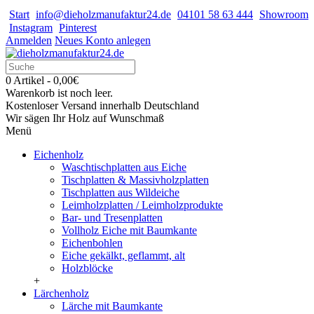
Start
info@dieholzmanufaktur24.de
04101 58 63 444
Showroom
Instagram
Pinterest
Anmelden
Neues Konto anlegen
0 Artikel - 0,00€
Warenkorb ist noch leer.
Kostenloser Versand innerhalb Deutschland
Wir sägen Ihr Holz auf Wunschmaß
Menü
Eichenholz
Waschtischplatten aus Eiche
Tischplatten & Massivholzplatten
Tischplatten aus Wildeiche
Leimholzplatten / Leimholzprodukte
Bar- und Tresenplatten
Vollholz Eiche mit Baumkante
Eichenbohlen
Eiche gekälkt, geflammt, alt
Holzblöcke
+
Lärchenholz
Lärche mit Baumkante