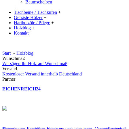
Baumscheiben
+
Tischbeine / Tischkufen
+
Gefräste Hölzer
+
Hartholzöle / Pflege
+
Holzblog
+
Kontakt
+
20% Rabatt auf große Tischplatten (ab 200x100 cm) mit dem Code:
XXL
Start
»
Holzblog
Wunschmaß
Wir sägen Ihr Holz auf Wunschmaß
Versand
Kostenloser Versand innerhalb Deutschland
Partner
EICHENREICH24
Eichenleisten, Kanthölzer, Hobelware und vieles mehr - Versandkostenfrei!