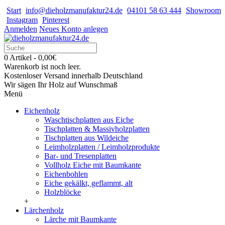
Start
info@dieholzmanufaktur24.de
04101 58 63 444
Showroom
Instagram
Pinterest
Anmelden
Neues Konto anlegen
0 Artikel - 0,00€
Warenkorb ist noch leer.
Kostenloser Versand innerhalb Deutschland
Wir sägen Ihr Holz auf Wunschmaß
Menü
Eichenholz
Waschtischplatten aus Eiche
Tischplatten & Massivholzplatten
Tischplatten aus Wildeiche
Leimholzplatten / Leimholzprodukte
Bar- und Tresenplatten
Vollholz Eiche mit Baumkante
Eichenbohlen
Eiche gekälkt, geflammt, alt
Holzblöcke
+
Lärchenholz
Lärche mit Baumkante