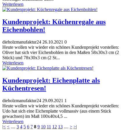
Weiterlesen
Kundenprojekt: Küchenregale aus
Eichenbohlen!
dieholzmanufaktur24
26.10.2021
0
Heute wollen wir wieder ein schönes Kundenprojekt vorstellen:
Oliver hat sich vier Eichenbohlen in den Maßen 58x30x3 cm (2
Stück) und 78x30x3 cm (2 St...
Weiterlesen
Kundenprojekt: Eichenplatte als
Küchentresen!
dieholzmanufaktur24
29.09.2021
1
Heute wollen wir wieder ein schönes Kundenprojekt vorstellen:
Udo hat sich eine Eichenplatte vollmassiv (aus einem Stück
gewachsen) im Maß 100x40x4,5 ...
Weiterlesen
|<
<
....
3
4
5
6
7
8
9
10
11
12
13
....
>
>|