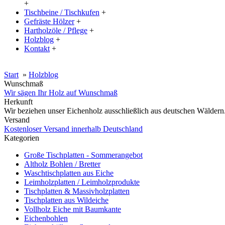
+
Tischbeine / Tischkufen
+
Gefräste Hölzer
+
Hartholzöle / Pflege
+
Holzblog
+
Kontakt
+
20% Rabatt auf große Tischplatten (ab 200x100 cm) mit dem Code:
Start
»
Holzblog
Wunschmaß
Wir sägen Ihr Holz auf Wunschmaß
Herkunft
Wir beziehen unser Eichenholz ausschließlich aus deutschen Wäldern
Versand
Kostenloser Versand innerhalb Deutschland
Kategorien
Große Tischplatten - Sommerangebot
Altholz Bohlen / Bretter
Waschtischplatten aus Eiche
Leimholzplatten / Leimholzprodukte
Tischplatten & Massivholzplatten
Tischplatten aus Wildeiche
Vollholz Eiche mit Baumkante
Eichenbohlen