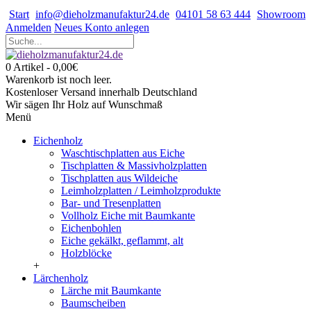
Start
info@dieholzmanufaktur24.de
04101 58 63 444
Showroom
Anmelden
Neues Konto anlegen
0 Artikel - 0,00€
Warenkorb ist noch leer.
Kostenloser Versand innerhalb Deutschland
Wir sägen Ihr Holz auf Wunschmaß
Menü
Eichenholz
Waschtischplatten aus Eiche
Tischplatten & Massivholzplatten
Tischplatten aus Wildeiche
Leimholzplatten / Leimholzprodukte
Bar- und Tresenplatten
Vollholz Eiche mit Baumkante
Eichenbohlen
Eiche gekälkt, geflammt, alt
Holzblöcke
+
Lärchenholz
Lärche mit Baumkante
Baumscheiben