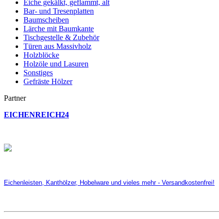
Eiche gekälkt, geflammt, alt
Bar- und Tresenplatten
Baumscheiben
Lärche mit Baumkante
Tischgestelle & Zubehör
Türen aus Massivholz
Holzblöcke
Holzöle und Lasuren
Sonstiges
Gefräste Hölzer
Partner
EICHENREICH24
Eichenleisten, Kanthölzer, Hobelware und vieles mehr - Versandkostenfrei!