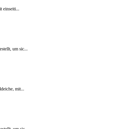
einseiti...
ellt, um sic...
deiche, mit...
tellt, um sic...