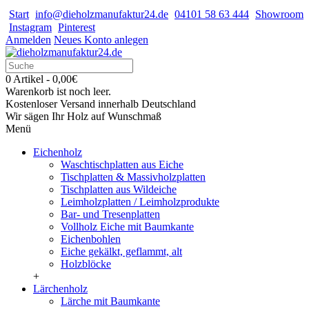
Start
info@dieholzmanufaktur24.de
04101 58 63 444
Showroom
Instagram
Pinterest
Anmelden
Neues Konto anlegen
0 Artikel - 0,00€
Warenkorb ist noch leer.
Kostenloser Versand innerhalb Deutschland
Wir sägen Ihr Holz auf Wunschmaß
Menü
Eichenholz
Waschtischplatten aus Eiche
Tischplatten & Massivholzplatten
Tischplatten aus Wildeiche
Leimholzplatten / Leimholzprodukte
Bar- und Tresenplatten
Vollholz Eiche mit Baumkante
Eichenbohlen
Eiche gekälkt, geflammt, alt
Holzblöcke
+
Lärchenholz
Lärche mit Baumkante