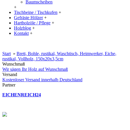
Baumscheiben
+
Tischbeine / Tischkufen
+
Gefräste Hölzer
+
Hartholzöle / Pflege
+
Holzblog
+
Kontakt
+
20% Rabatt auf große Tischplatten (ab 200x100 cm) mit dem Code:
XXL
Start
»
Brett, Bohle, rustikal, Waschtisch, Heimwerker, Eiche,
rustikal, Vollholz, 150x20x3,5cm
Wunschmaß
Wir sägen Ihr Holz auf Wunschmaß
Versand
Kostenloser Versand innerhalb Deutschland
Partner
EICHENREICH24