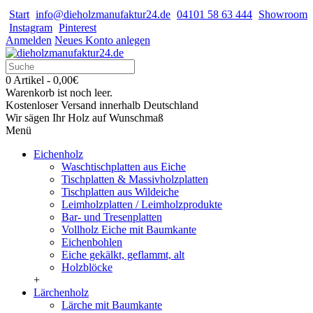
Start
info@dieholzmanufaktur24.de
04101 58 63 444
Showroom
Instagram
Pinterest
Anmelden
Neues Konto anlegen
0 Artikel - 0,00€
Warenkorb ist noch leer.
Kostenloser Versand innerhalb Deutschland
Wir sägen Ihr Holz auf Wunschmaß
Menü
Eichenholz
Waschtischplatten aus Eiche
Tischplatten & Massivholzplatten
Tischplatten aus Wildeiche
Leimholzplatten / Leimholzprodukte
Bar- und Tresenplatten
Vollholz Eiche mit Baumkante
Eichenbohlen
Eiche gekälkt, geflammt, alt
Holzblöcke
+
Lärchenholz
Lärche mit Baumkante