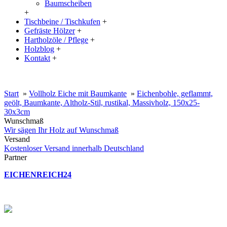
Baumscheiben
+
Tischbeine / Tischkufen
+
Gefräste Hölzer
+
Hartholzöle / Pflege
+
Holzblog
+
Kontakt
+
20% Rabatt auf große Tischplatten (ab 200x100 cm) mit dem Code:
XXL
Start
»
Vollholz Eiche mit Baumkante
»
Eichenbohle, geflammt,
geölt, Baumkante, Altholz-Stil, rustikal, Massivholz, 150x25-
30x3cm
Wunschmaß
Wir sägen Ihr Holz auf Wunschmaß
Versand
Kostenloser Versand innerhalb Deutschland
Partner
EICHENREICH24