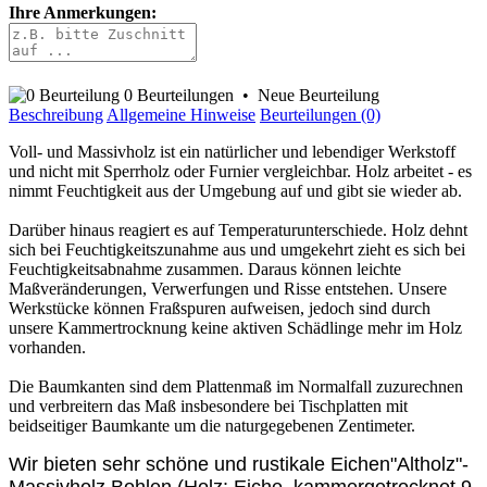
Ihre Anmerkungen:
0 Beurteilungen
•
Neue Beurteilung
Beschreibung
Allgemeine Hinweise
Beurteilungen (0)
Voll- und Massivholz ist ein natürlicher und lebendiger Werkstoff
und nicht mit Sperrholz oder Furnier vergleichbar. Holz arbeitet - es
nimmt Feuchtigkeit aus der Umgebung auf und gibt sie wieder ab.
Darüber hinaus reagiert es auf Temperaturunterschiede. Holz dehnt
sich bei Feuchtigkeitszunahme aus und umgekehrt zieht es sich bei
Feuchtigkeitsabnahme zusammen. Daraus können leichte
Maßveränderungen, Verwerfungen und Risse entstehen. Unsere
Werkstücke können Fraßspuren aufweisen, jedoch sind durch
unsere Kammertrocknung keine aktiven Schädlinge mehr im Holz
vorhanden.
Die Baumkanten sind dem Plattenmaß im Normalfall zuzurechnen
und verbreitern das Maß insbesondere bei Tischplatten mit
beidseitiger Baumkante um die naturgegebenen Zentimeter.
Wir bieten sehr schöne und rustikale Eichen"Altholz"-