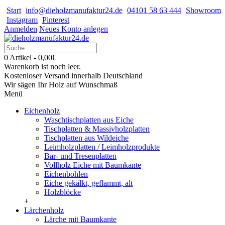
Start
info@dieholzmanufaktur24.de
04101 58 63 444
Showroom
Instagram
Pinterest
Anmelden
Neues Konto anlegen
0 Artikel - 0,00€
Warenkorb ist noch leer.
Kostenloser Versand innerhalb Deutschland
Wir sägen Ihr Holz auf Wunschmaß
Menü
Eichenholz
Waschtischplatten aus Eiche
Tischplatten & Massivholzplatten
Tischplatten aus Wildeiche
Leimholzplatten / Leimholzprodukte
Bar- und Tresenplatten
Vollholz Eiche mit Baumkante
Eichenbohlen
Eiche gekälkt, geflammt, alt
Holzblöcke
+
Lärchenholz
Lärche mit Baumkante