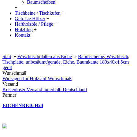
Baumscheiben
+
Tischbeine / Tischkufen
+
Gefräste Hölzer
+
Hartholzöle / Pflege
+
Holzblog
+
Kontakt
+
20% Rabatt auf große Tischplatten (ab 200x100 cm) mit dem Code:
XXL
Start
»
Waschtischplatten aus Eiche
»
Baumscheibe, Waschtisch,
Tischplatte, unbesäumt/gerade, Eiche, Baumkante 180x40x4,5cm
geölt
Wunschmaß
Wir sägen Ihr Holz auf Wunschmaß
Versand
Kostenloser Versand innerhalb Deutschland
Partner
EICHENREICH24