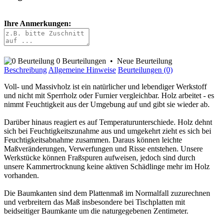
Ihre Anmerkungen:
0 Beurteilungen
•
Neue Beurteilung
Beschreibung
Allgemeine Hinweise
Beurteilungen (0)
Voll- und Massivholz ist ein natürlicher und lebendiger Werkstoff
und nicht mit Sperrholz oder Furnier vergleichbar. Holz arbeitet - es
nimmt Feuchtigkeit aus der Umgebung auf und gibt sie wieder ab.
Darüber hinaus reagiert es auf Temperaturunterschiede. Holz dehnt
sich bei Feuchtigkeitszunahme aus und umgekehrt zieht es sich bei
Feuchtigkeitsabnahme zusammen. Daraus können leichte
Maßveränderungen, Verwerfungen und Risse entstehen. Unsere
Werkstücke können Fraßspuren aufweisen, jedoch sind durch
unsere Kammertrocknung keine aktiven Schädlinge mehr im Holz
vorhanden.
Die Baumkanten sind dem Plattenmaß im Normalfall zuzurechnen
und verbreitern das Maß insbesondere bei Tischplatten mit
beidseitiger Baumkante um die naturgegebenen Zentimeter.