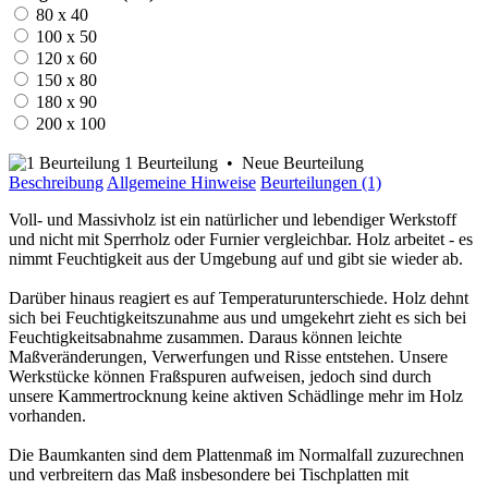
80 x 40
100 x 50
120 x 60
150 x 80
180 x 90
200 x 100
1 Beurteilung
•
Neue Beurteilung
Beschreibung
Allgemeine Hinweise
Beurteilungen (1)
Voll- und Massivholz ist ein natürlicher und lebendiger Werkstoff
und nicht mit Sperrholz oder Furnier vergleichbar. Holz arbeitet - es
nimmt Feuchtigkeit aus der Umgebung auf und gibt sie wieder ab.
Darüber hinaus reagiert es auf Temperaturunterschiede. Holz dehnt
sich bei Feuchtigkeitszunahme aus und umgekehrt zieht es sich bei
Feuchtigkeitsabnahme zusammen. Daraus können leichte
Maßveränderungen, Verwerfungen und Risse entstehen. Unsere
Werkstücke können Fraßspuren aufweisen, jedoch sind durch
unsere Kammertrocknung keine aktiven Schädlinge mehr im Holz
vorhanden.
Die Baumkanten sind dem Plattenmaß im Normalfall zuzurechnen
und verbreitern das Maß insbesondere bei Tischplatten mit