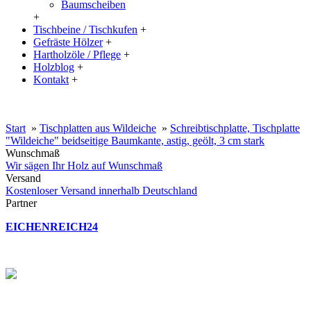
Baumscheiben
+
Tischbeine / Tischkufen
+
Gefräste Hölzer
+
Hartholzöle / Pflege
+
Holzblog
+
Kontakt
+
20% Rabatt auf große Tischplatten (ab 200x100 cm) mit dem Code:
XXL
Start
»
Tischplatten aus Wildeiche
»
Schreibtischplatte, Tischplatte
"Wildeiche" beidseitige Baumkante, astig, geölt, 3 cm stark
Wunschmaß
Wir sägen Ihr Holz auf Wunschmaß
Versand
Kostenloser Versand innerhalb Deutschland
Partner
EICHENREICH24