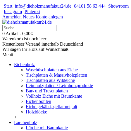
Start
info@dieholzmanufaktur24.de
04101 58 63 444
Showroom
Instagram
Pinterest
Anmelden
Neues Konto anlegen
0 Artikel - 0,00€
Warenkorb ist noch leer.
Kostenloser Versand innerhalb Deutschland
Wir sägen Ihr Holz auf Wunschmaß
Menü
Eichenholz
Waschtischplatten aus Eiche
Tischplatten & Massivholzplatten
Tischplatten aus Wildeiche
Leimholzplatten / Leimholzprodukte
Bar- und Tresenplatten
Vollholz Eiche mit Baumkante
Eichenbohlen
Eiche gekälkt, geflammt, alt
Holzblöcke
+
Lärchenholz
Lärche mit Baumkante