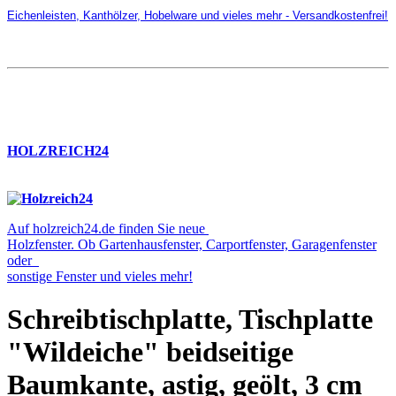
Eichenleisten, Kanthölzer, Hobelware und vieles mehr - Versandkostenfrei!
HOLZREICH24
Auf holzreich24.de finden Sie neue
Holzfenster. Ob Gartenhausfenster, Carportfenster, Garagenfenster
oder
sonstige Fenster und vieles mehr!
Schreibtischplatte, Tischplatte
"Wildeiche" beidseitige
Baumkante, astig, geölt, 3 cm