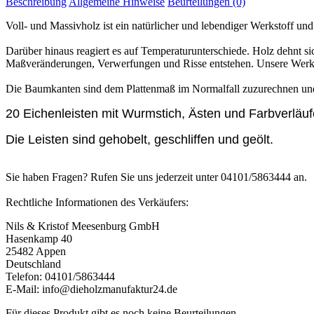
Beschreibung
Allgemeine Hinweise
Beurteilungen (0)
Voll- und Massivholz ist ein natürlicher und lebendiger Werkstoff und
Darüber hinaus reagiert es auf Temperaturunterschiede. Holz dehnt 
Maßveränderungen, Verwerfungen und Risse entstehen. Unsere Werks
Die Baumkanten sind dem Plattenmaß im Normalfall zuzurechnen und 
20 Eichenleisten mit Wurmstich, Ästen und Farbverlä
Die Leisten sind gehobelt, geschliffen und geölt.
Sie haben Fragen? Rufen Sie uns jederzeit unter 04101/5863444 an.
Rechtliche Informationen des Verkäufers:
Nils & Kristof Meesenburg GmbH
Hasenkamp 40
25482 Appen
Deutschland
Telefon: 04101/5863444
E-Mail: info@dieholzmanufaktur24.de
Für dieses Produkt gibt es noch keine Beurteilungen.