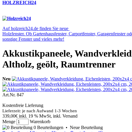
HOLZREICH24
Auf holzreich24.de finden Sie neue
Holzfenster. Ob Gartenhausfenster, Carportfenster, Garagenfenster o
sonstige Fenster und vieles mehr!
Akkustikpaneele, Wandverkleidu
Altholz, geölt, Raumtrenner
Neu
Art.Nr.
847
Kostenfreie Lieferung
Lieferzeit: je nach Aufwand 1-3 Wochen
339,00€
inkl. 19 % MwSt, inkl. Versand
Menge
Warenkorb
0 Beurteilungen
•
Neue Beurteilung