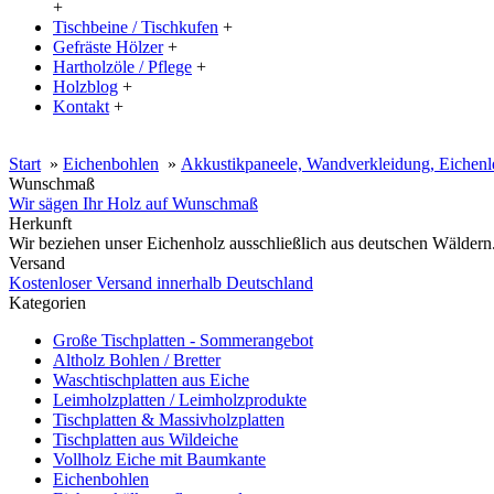
+
Tischbeine / Tischkufen
+
Gefräste Hölzer
+
Hartholzöle / Pflege
+
Holzblog
+
Kontakt
+
20% Rabatt auf große Tischplatten (ab 200x100 cm) mit dem Code:
Start
»
Eichenbohlen
»
Akkustikpaneele, Wandverkleidung, Eichenlei
Wunschmaß
Wir sägen Ihr Holz auf Wunschmaß
Herkunft
Wir beziehen unser Eichenholz ausschließlich aus deutschen Wäldern
Versand
Kostenloser Versand innerhalb Deutschland
Kategorien
Große Tischplatten - Sommerangebot
Altholz Bohlen / Bretter
Waschtischplatten aus Eiche
Leimholzplatten / Leimholzprodukte
Tischplatten & Massivholzplatten
Tischplatten aus Wildeiche
Vollholz Eiche mit Baumkante
Eichenbohlen