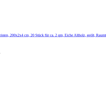
 XXL
sten, 200x2x4 cm, 20 Stück für ca. 2 qm, Eiche Altholz, geölt, Raum
.