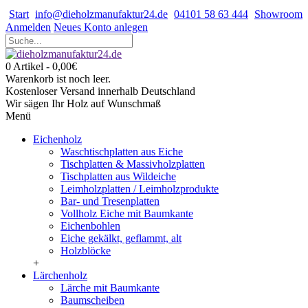
Start
info@dieholzmanufaktur24.de
04101 58 63 444
Showroom
Anmelden
Neues Konto anlegen
0 Artikel - 0,00€
Warenkorb ist noch leer.
Kostenloser Versand innerhalb Deutschland
Wir sägen Ihr Holz auf Wunschmaß
Menü
Eichenholz
Waschtischplatten aus Eiche
Tischplatten & Massivholzplatten
Tischplatten aus Wildeiche
Leimholzplatten / Leimholzprodukte
Bar- und Tresenplatten
Vollholz Eiche mit Baumkante
Eichenbohlen
Eiche gekälkt, geflammt, alt
Holzblöcke
+
Lärchenholz
Lärche mit Baumkante
Baumscheiben