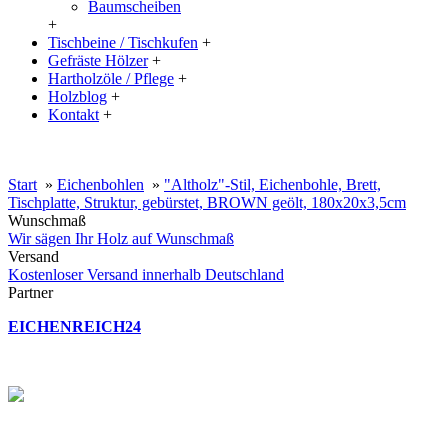
Baumscheiben
+
Tischbeine / Tischkufen
+
Gefräste Hölzer
+
Hartholzöle / Pflege
+
Holzblog
+
Kontakt
+
20% Rabatt auf große Tischplatten (ab 200x100 cm) mit dem Code:
XXL
Start
»
Eichenbohlen
»
"Altholz"-Stil, Eichenbohle, Brett,
Tischplatte, Struktur, gebürstet, BROWN geölt, 180x20x3,5cm
Wunschmaß
Wir sägen Ihr Holz auf Wunschmaß
Versand
Kostenloser Versand innerhalb Deutschland
Partner
EICHENREICH24