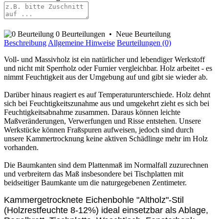
0 Beurteilungen
•
Neue Beurteilung
Beschreibung
Allgemeine Hinweise
Beurteilungen (0)
Voll- und Massivholz ist ein natürlicher und lebendiger Werkstoff
und nicht mit Sperrholz oder Furnier vergleichbar. Holz arbeitet - es
nimmt Feuchtigkeit aus der Umgebung auf und gibt sie wieder ab.
Darüber hinaus reagiert es auf Temperaturunterschiede. Holz dehnt
sich bei Feuchtigkeitszunahme aus und umgekehrt zieht es sich bei
Feuchtigkeitsabnahme zusammen. Daraus können leichte
Maßveränderungen, Verwerfungen und Risse entstehen. Unsere
Werkstücke können Fraßspuren aufweisen, jedoch sind durch
unsere Kammertrocknung keine aktiven Schädlinge mehr im Holz
vorhanden.
Die Baumkanten sind dem Plattenmaß im Normalfall zuzurechnen
und verbreitern das Maß insbesondere bei Tischplatten mit
beidseitiger Baumkante um die naturgegebenen Zentimeter.
Kammergetrocknete Eichenbohle "Altholz"-Stil
(Holzrestfeuchte 8-12%) ideal einsetzbar als Ablage,