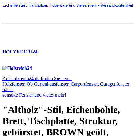
Eichenleisten, Kanthölzer, Hobelware und vieles mehr - Versandkostenfrei!
HOLZREICH24
Auf holzreich24.de finden Sie neue
Holzfenster. Ob Gartenhausfenster, Carportfenster, Garagenfenster
oder
sonstige Fenster und vieles mehr!
"Altholz"-Stil, Eichenbohle,
Brett, Tischplatte, Struktur,
gebürstet, BROWN geölt,