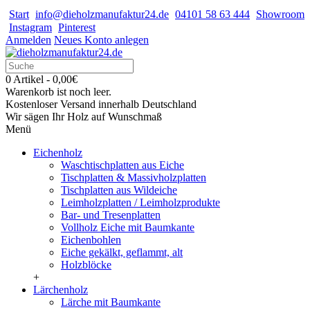
Start
info@dieholzmanufaktur24.de
04101 58 63 444
Showroom
Instagram
Pinterest
Anmelden
Neues Konto anlegen
0 Artikel - 0,00€
Warenkorb ist noch leer.
Kostenloser Versand innerhalb Deutschland
Wir sägen Ihr Holz auf Wunschmaß
Menü
Eichenholz
Waschtischplatten aus Eiche
Tischplatten & Massivholzplatten
Tischplatten aus Wildeiche
Leimholzplatten / Leimholzprodukte
Bar- und Tresenplatten
Vollholz Eiche mit Baumkante
Eichenbohlen
Eiche gekälkt, geflammt, alt
Holzblöcke
+
Lärchenholz
Lärche mit Baumkante