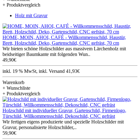
+ Produktvergleich
Holz mit Gravur
HOME, MOIN, AHOI, CAFÉ - Willkommensschild, Haustür,
Brett, Holzschild, Deko, Gartenschild, CNC gefräst, 70 cm
Wir bieten schöne Holzschilder aus massivem Lärchenholz mit
beidseitiger Baumkante mit folgenden Wun..
49,90€
inkl. 19 % MwSt, inkl. Versand 41,93€
Warenkorb
+ Wunschliste
+ Produktvergleich
Holzschild mit individueller Gravur, Gartenschild, Firmenlogo,
Türschild, Willkommensschild, Dekoschild, CNC gefräst
Wir fertigen eigens produzierte und spezielle Holzschilder mit
Gravur, personalisierte Holzschilder,..
59,90€