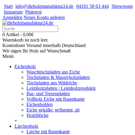
Start
info@dieholzmanufaktur24.de
04101 58 63 444
Showroom
Instagram
Pinterest
Anmelden
Neues Konto anlegen
0 Artikel - 0,00€
Warenkorb ist noch leer.
Kostenloser Versand innerhalb Deutschland
Wir sägen Ihr Holz auf Wunschmaß
Menü
Eichenholz
Waschtischplatten aus Eiche
Tischplatten & Massivholzplatten
Tischplatten aus Wildeiche
Leimholzplatten / Leimholzprodukte
Bar- und Tresenplatten
Vollholz Eiche mit Baumkante
Eichenbohlen
Eiche gekälkt, geflammt, alt
Holzblöcke
+
Lärchenholz
Lärche mit Baumkante