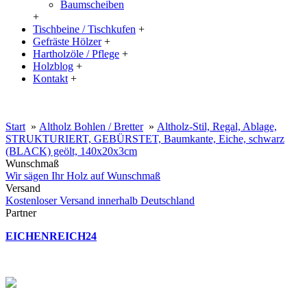
Baumscheiben
+
Tischbeine / Tischkufen
+
Gefräste Hölzer
+
Hartholzöle / Pflege
+
Holzblog
+
Kontakt
+
20% Rabatt auf große Tischplatten (ab 200x100 cm) mit dem Code:
XXL
Start
»
Altholz Bohlen / Bretter
»
Altholz-Stil, Regal, Ablage,
STRUKTURIERT, GEBÜRSTET, Baumkante, Eiche, schwarz
(BLACK) geölt, 140x20x3cm
Wunschmaß
Wir sägen Ihr Holz auf Wunschmaß
Versand
Kostenloser Versand innerhalb Deutschland
Partner
EICHENREICH24