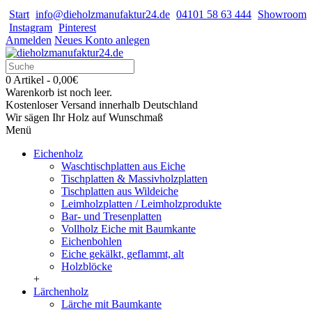
Start
info@dieholzmanufaktur24.de
04101 58 63 444
Showroom
Instagram
Pinterest
Anmelden
Neues Konto anlegen
0 Artikel - 0,00€
Warenkorb ist noch leer.
Kostenloser Versand innerhalb Deutschland
Wir sägen Ihr Holz auf Wunschmaß
Menü
Eichenholz
Waschtischplatten aus Eiche
Tischplatten & Massivholzplatten
Tischplatten aus Wildeiche
Leimholzplatten / Leimholzprodukte
Bar- und Tresenplatten
Vollholz Eiche mit Baumkante
Eichenbohlen
Eiche gekälkt, geflammt, alt
Holzblöcke
+
Lärchenholz
Lärche mit Baumkante