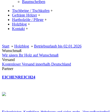
Baumscheiben
+
Tischbeine / Tischkufen
+
Gefräste Hölzer
+
Hartholzöle / Pflege
+
Holzblog
+
Kontakt
+
20% Rabatt auf große Tischplatten (ab 200x100 cm) mit dem Code:
XXL
Start
»
Holzblog
»
Betriebsurlaub bis 02.01.2026
Wunschmaß
Wir sägen Ihr Holz auf Wunschmaß
Versand
Kostenloser Versand innerhalb Deutschland
Partner
EICHENREICH24
Eichenleisten, Kanthölzer, Hobelware und vieles mehr - Versandkostenfrei!