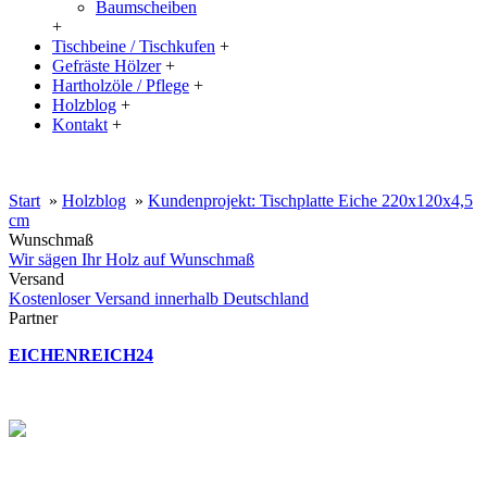
Baumscheiben
+
Tischbeine / Tischkufen
+
Gefräste Hölzer
+
Hartholzöle / Pflege
+
Holzblog
+
Kontakt
+
20% Rabatt auf große Tischplatten (ab 200x100 cm) mit dem Code:
XXL
Start
»
Holzblog
»
Kundenprojekt: Tischplatte Eiche 220x120x4,5
cm
Wunschmaß
Wir sägen Ihr Holz auf Wunschmaß
Versand
Kostenloser Versand innerhalb Deutschland
Partner
EICHENREICH24