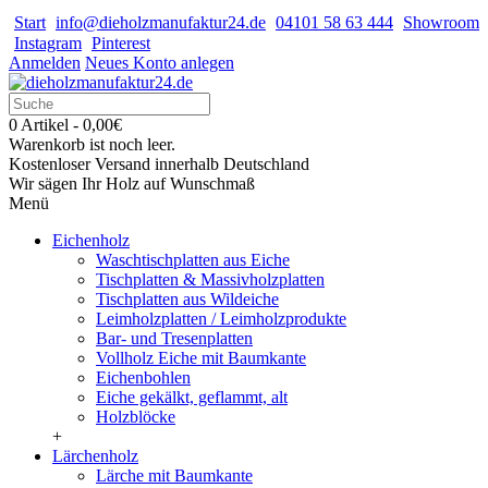
Start
info@dieholzmanufaktur24.de
04101 58 63 444
Showroom
Instagram
Pinterest
Anmelden
Neues Konto anlegen
0 Artikel - 0,00€
Warenkorb ist noch leer.
Kostenloser Versand innerhalb Deutschland
Wir sägen Ihr Holz auf Wunschmaß
Menü
Eichenholz
Waschtischplatten aus Eiche
Tischplatten & Massivholzplatten
Tischplatten aus Wildeiche
Leimholzplatten / Leimholzprodukte
Bar- und Tresenplatten
Vollholz Eiche mit Baumkante
Eichenbohlen
Eiche gekälkt, geflammt, alt
Holzblöcke
+
Lärchenholz
Lärche mit Baumkante