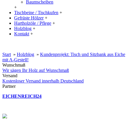
Baumscheiben
+
Tischbeine / Tischkufen
+
Gefräste Hölzer
+
Hartholzöle / Pflege
+
Holzblog
+
Kontakt
+
20% Rabatt auf große Tischplatten (ab 200x100 cm) mit dem Code:
XXL
Start
»
Holzblog
»
Kundenprojekt: Tisch und Sitzbank aus Eiche
mit A-Gestell!
Wunschmaß
Wir sägen Ihr Holz auf Wunschmaß
Versand
Kostenloser Versand innerhalb Deutschland
Partner
EICHENREICH24