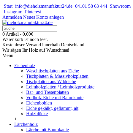
Start
info@dieholzmanufaktur24.de
04101 58 63 444
Showroom
Instagram
Pinterest
Anmelden
Neues Konto anlegen
0 Artikel - 0,00€
Warenkorb ist noch leer.
Kostenloser Versand innerhalb Deutschland
Wir sägen Ihr Holz auf Wunschmaß
Menü
Eichenholz
Waschtischplatten aus Eiche
Tischplatten & Massivholzplatten
Tischplatten aus Wildeiche
Leimholzplatten / Leimholzprodukte
Bar- und Tresenplatten
Vollholz Eiche mit Baumkante
Eichenbohlen
Eiche gekälkt, geflammt, alt
Holzblöcke
+
Lärchenholz
Lärche mit Baumkante