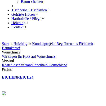
Baumscheiben
+
Tischbeine / Tischkufen
+
Gefräste Hölzer
+
Hartholzöle / Pflege
+
Holzblog
+
Kontakt
+
20% Rabatt auf große Tischplatten (ab 200x100 cm) mit dem Code:
XXL
Start
»
Holzblog
»
Kundenprojekt: Regalbrett aus Eiche mit
Baumkante!
Wunschmaß
Wir sägen Ihr Holz auf Wunschmaß
Versand
Kostenloser Versand innerhalb Deutschland
Partner
EICHENREICH24