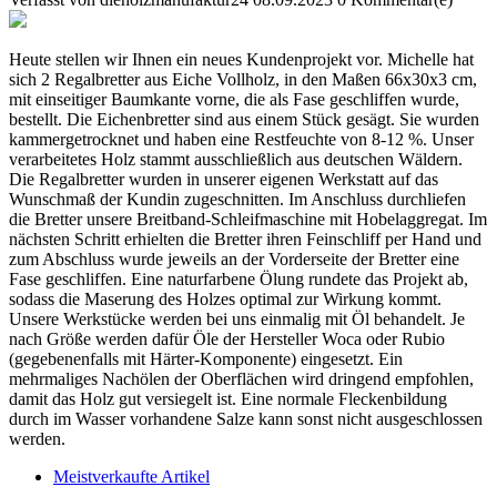
Heute stellen wir Ihnen ein neues Kundenprojekt vor. Michelle hat
sich 2 Regalbretter aus Eiche Vollholz, in den Maßen 66x30x3 cm,
mit einseitiger Baumkante vorne, die als Fase geschliffen wurde,
bestellt. Die Eichenbretter sind aus einem Stück gesägt. Sie wurden
kammergetrocknet und haben eine Restfeuchte von 8-12 %. Unser
verarbeitetes Holz stammt ausschließlich aus deutschen Wäldern.
Die Regalbretter wurden in unserer eigenen Werkstatt auf das
Wunschmaß der Kundin zugeschnitten. Im Anschluss durchliefen
die Bretter unsere Breitband-Schleifmaschine mit Hobelaggregat. Im
nächsten Schritt erhielten die Bretter ihren Feinschliff per Hand und
zum Abschluss wurde jeweils an der Vorderseite der Bretter eine
Fase geschliffen. Eine naturfarbene Ölung rundete das Projekt ab,
sodass die Maserung des Holzes optimal zur Wirkung kommt.
Unsere Werkstücke werden bei uns einmalig mit Öl behandelt. Je
nach Größe werden dafür Öle der Hersteller Woca oder Rubio
(gegebenenfalls mit Härter-Komponente) eingesetzt. Ein
mehrmaliges Nachölen der Oberflächen wird dringend empfohlen,
damit das Holz gut versiegelt ist. Eine normale Fleckenbildung
durch im Wasser vorhandene Salze kann sonst nicht ausgeschlossen
werden.
Meistverkaufte Artikel