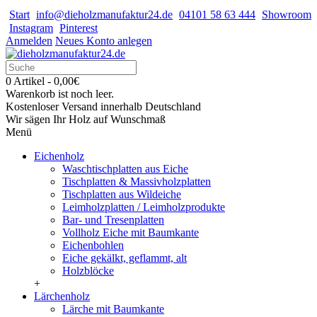
Start
info@dieholzmanufaktur24.de
04101 58 63 444
Showroom
Instagram
Pinterest
Anmelden
Neues Konto anlegen
0 Artikel - 0,00€
Warenkorb ist noch leer.
Kostenloser Versand innerhalb Deutschland
Wir sägen Ihr Holz auf Wunschmaß
Menü
Eichenholz
Waschtischplatten aus Eiche
Tischplatten & Massivholzplatten
Tischplatten aus Wildeiche
Leimholzplatten / Leimholzprodukte
Bar- und Tresenplatten
Vollholz Eiche mit Baumkante
Eichenbohlen
Eiche gekälkt, geflammt, alt
Holzblöcke
+
Lärchenholz
Lärche mit Baumkante