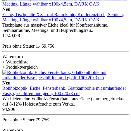
Neu
Eiche, Tischplatte XXL mit Baumkante, Konferenztisch, Seminar,
Meeting, Länge wählbar x100x4,5cm, DARK OAK
Tischplatte aus massiver Eiche ideal für Konferenzräume,
Seminarräume, Meetings- und Besprechungsräu..
1.749,00€
Preis ohne Steuer 1.469,75€
Warenkorb
+ Wunschliste
+ Produktvergleich
Neu
Rohholzoptik, Eiche, Fensterbank, Glattkantbohle mit umlaufender
Fase, geschliffen und geölt, 100x20x3 cm
Wir bieten eine Vollholz-Fensterbank aus Eiche (kammergetrocknet
auf 8-12% Holzrestfeuchte zum Verka..
94,90€
Preis ohne Steuer 79,75€
Warenkorb